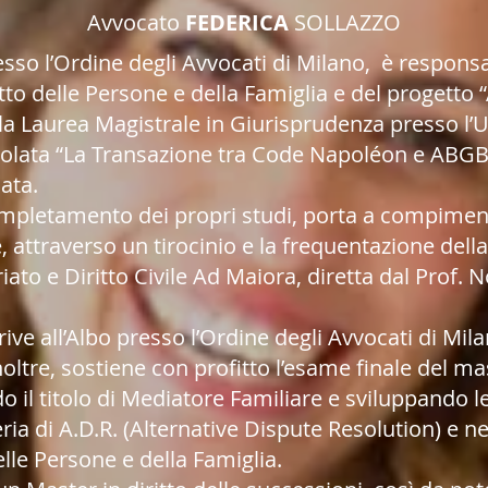
Avvocato
FEDERICA
SOLLAZZO
esso l’Ordine degli Avvocati di Milano, è responsa
tto delle Persone e della Famiglia e del progetto
a Laurea Magistrale in Giurisprudenza presso l’Un
itolata “La Transazione tra Code Napoléon e ABGB”
lata.
ompletamento dei propri studi, porta a compiment
 attraverso un tirocinio e la frequentazione della
ato e Diritto Civile Ad Maiora, diretta dal Prof. 
rive all’Albo presso l’Ordine degli Avvocati di Mila
noltre, sostiene con profitto l’esame finale del m
o il titolo di Mediatore Familiare e sviluppando l
a di A.D.R. (Alternative Dispute Resolution) e n
elle Persone e della Famiglia.