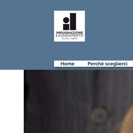
A
CONSULE
Home
Perchè sceglierci