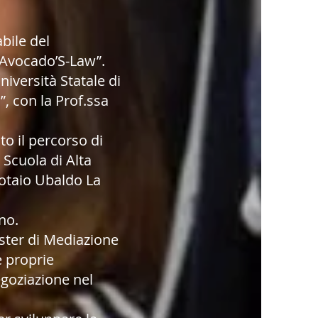
bile del
 “Avocado’S-Law”.
iversità Statale di
, con la Prof.ssa
o il percorso di
 Scuola di Alta
Notaio Ubaldo La
no.
aster di Mediazione
e proprie
egoziazione nel