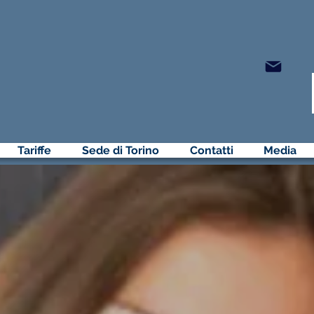
NCHE
Scrivici
qui
o
NZE ONLINE
Tariffe
Sede di Torino
Contatti
Media