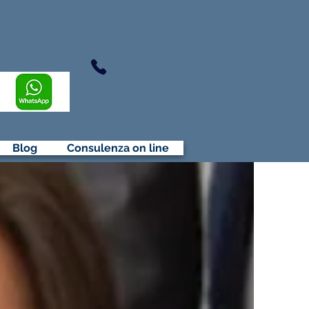
chiamaci
02.36532433
Blog
Consulenza on line