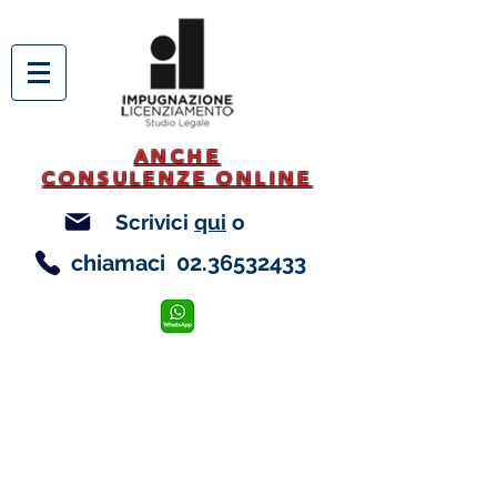
ANCHE
CONSULENZE ONLINE
Scrivici
qui
o
chiamaci
02.36532433