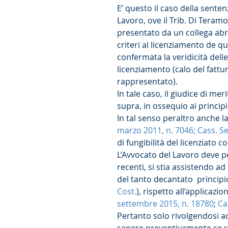
E’ questo il caso della sent
Lavoro, ove il Trib. Di Teram
presentato da un collega abru
criteri al licenziamento de q
confermata la veridicità delle
licenziamento (calo del fatt
rappresentato).
In tale caso, il giudice di mer
supra, in ossequio ai princip
In tal senso peraltro anche l
marzo 2011, n. 7046; Cass. Se
di fungibilità del licenziato c
L’Avvocato del Lavoro deve p
recenti, si stia assistendo ad
del tanto decantato  principio
Cost.
), rispetto all’applicazio
settembre 2015, n. 18780
; 
Ca
Pertanto solo rivolgendosi ad