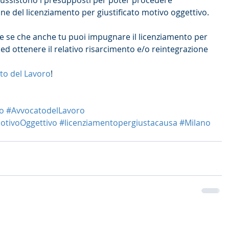
ussistono i presupposti per poter procedere 
ne del licenziamento per giustificato motivo oggettivo.
re se che anche tu puoi impugnare il licenziamento per 
 ed ottenere il relativo risarcimento e/o reintegrazione 
to del Lavoro
! 
o
#AvvocatodelLavoro
otivoOggettivo
#licenziamentopergiustacausa
#Milano