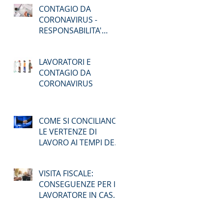
CONTAGIO DA
AD AGOSTO
CORONAVIRUS -
RESPONSABILITA'
PENALE
LAVORATORI E
CONTAGIO DA
CORONAVIRUS
COME SI CONCILIANO
LE VERTENZE DI
LAVORO AI TEMPI DEL
COVID-19 ?
VISITA FISCALE:
CONSEGUENZE PER IL
LAVORATORE IN CASO
DI ASSENZA