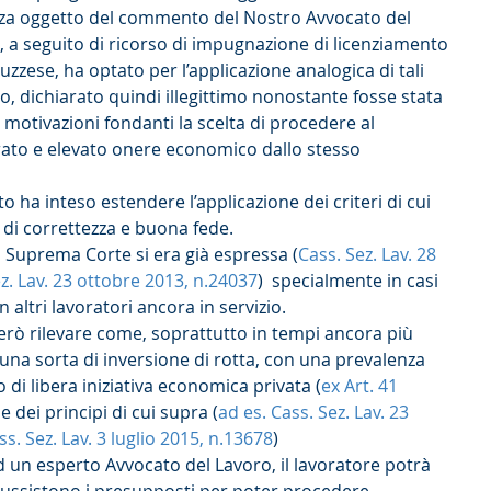
enza oggetto del commento del Nostro Avvocato del 
o, a seguito di ricorso di impugnazione di licenziamento 
zzese, ha optato per l’applicazione analogica di tali 
uo, dichiarato quindi illegittimo nonostante fosse stata 
 motivazioni fondanti la scelta di procedere al 
urato e elevato onere economico dallo stesso 
ito ha inteso estendere l’applicazione dei criteri di cui 
i di correttezza e buona fede.
a Suprema Corte si era già espressa (
Cass. Sez. Lav. 28 
z. Lav. 23 ottobre 2013, n.24037
)  specialmente in casi 
on altri lavoratori ancora in servizio.
erò rilevare come, soprattutto in tempi ancora più 
 una sorta di inversione di rotta, con una prevalenza 
 di libera iniziativa economica privata (
ex Art. 41 
ne dei principi di cui supra (
ad es. Cass. Sez. Lav. 23 
ss. Sez. Lav. 3 luglio 2015, n.13678
) 
 un esperto Avvocato del Lavoro, il lavoratore potrà 