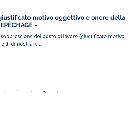
stificato motivo oggettivo e onere della
va sull'obbligo di REPÊCHAGE -
 soppressione del posto di lavoro (giustificato motivo
re di dimostrare...
1
2
3