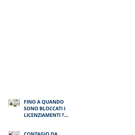
FINO A QUANDO
SONO BLOCCATI I
LICENZIAMENTI ?
DIVIETO
LICENZIAMENTO
CONTAGIO DA
FINO AD AGOSTO