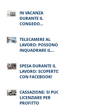
CASO DI ASSENZA
IN VACANZA
DURANTE IL
CONGEDO
STRAORDINARIO? SI
RISCHIA IL
TELECAMERE AL
LICENZIAMENTO
LAVORO: POSSONO
INQUADRARE IL
DIPENDENTE
SPESA DURANTE IL
LAVORO: SCOPERTO
CON FACEBOOK!
CASSAZIONE: SI PUO’
LICENZIARE PER
PROFITTO