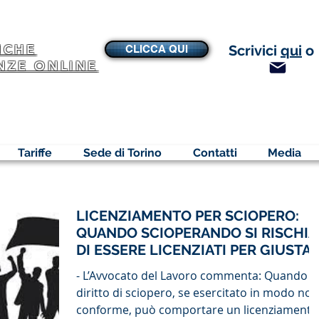
NCHE
Scrivici
qui
o
CLICCA QUI
NZE ONLINE
Tariffe
Sede di Torino
Contatti
Media
LICENZIAMENTO PER SCIOPERO:
QUANDO SCIOPERANDO SI RISCHIA
DI ESSERE LICENZIATI PER GIUSTA
CAUSA
- L’Avvocato del Lavoro commenta: Quando il
diritto di sciopero, se esercitato in modo non
conforme, può comportare un licenziamento