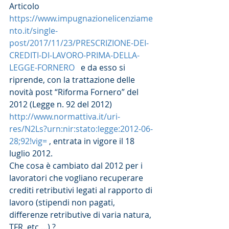
Articolo 
https://www.impugnazionelicenziame
nto.it/single-
post/2017/11/23/PRESCRIZIONE-DEI-
CREDITI-DI-LAVORO-PRIMA-DELLA-
LEGGE-FORNERO
   e da esso si 
riprende, con la trattazione delle 
novità post “Riforma Fornero” del 
2012 (Legge n. 92 del 2012) 
http://www.normattiva.it/uri-
res/N2Ls?urn:nir:stato:legge:2012-06-
28;92!vig=
 , entrata in vigore il 18 
luglio 2012.
Che cosa è cambiato dal 2012 per i 
lavoratori che vogliano recuperare 
crediti retributivi legati al rapporto di 
lavoro (stipendi non pagati, 
differenze retributive di varia natura, 
TFR, etc …) ?