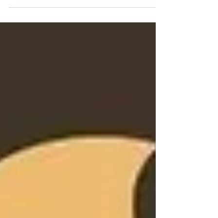
risarcimento del danno da mobbing
quando l’esercizio del...