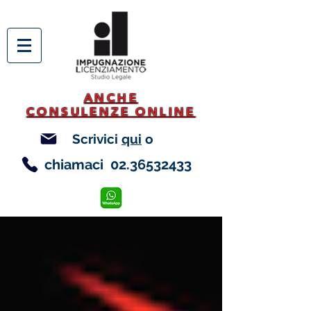
ANCHE
CONSULENZE ONLINE
Scrivici
qui
o
chiamaci
02.36532433