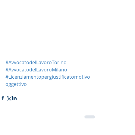
#AvvocatodelLavoroTorino
#AvvocatodelLavoroMilano
#Licenziamentopergiustificatomotivo
oggettivo