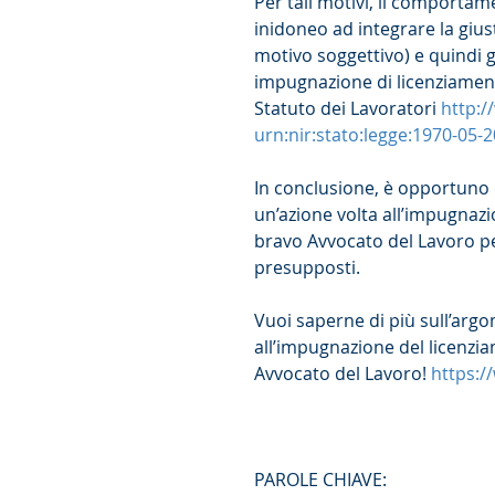
Per tali motivi, il comportame
inidoneo ad integrare la gius
motivo soggettivo) e quindi gl
impugnazione di licenziament
Statuto dei Lavoratori 
http:/
urn:nir:stato:legge:1970-05-
In conclusione, è opportuno 
un’azione volta all’impugnazi
bravo Avvocato del Lavoro pe
presupposti.
Vuoi saperne di più sull’ar
all’impugnazione del licenzia
Avvocato del Lavoro! 
https:/
PAROLE CHIAVE: