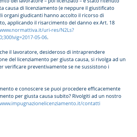
nto del lavoratore – poi licenziato – è stato ritenuto 
ta causa di licenziamento (e neppure il giustificato 
i organi giudicanti hanno accolto il ricorso di 
o, applicando il risarcimento del danno ex Art. 18 
/www.normattiva.it/uri-res/N2Ls?
20;300!vig=2017-05-06
.
che il lavoratore, desideroso di intraprendere 
one del licenziamento per giusta causa, si rivolga ad un 
r verificare preventivamente se ne sussistono i 
gomento e conoscere se puoi procedere efficacemente 
mento per giusta causa subito? Rivolgiti ad un nostro 
/www.impugnazionelicenziamento.it/contatti