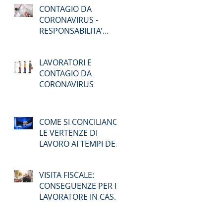
CONTAGIO DA
AD AGOSTO
CORONAVIRUS -
RESPONSABILITA'
PENALE
LAVORATORI E
CONTAGIO DA
CORONAVIRUS
COME SI CONCILIANO
LE VERTENZE DI
LAVORO AI TEMPI DEL
COVID-19 ?
VISITA FISCALE:
CONSEGUENZE PER IL
LAVORATORE IN CASO
DI ASSENZA