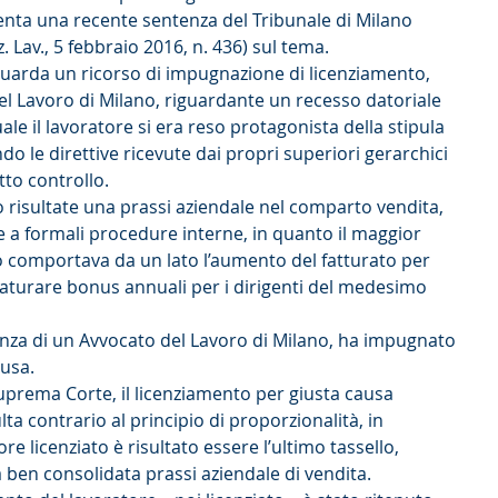
nta una recente sentenza del Tribunale di Milano 
. Lav., 5 febbraio 2016, n. 436) sul tema.
uarda un ricorso di impugnazione di licenziamento, 
l Lavoro di Milano, riguardante un recesso datoriale 
ale il lavoratore si era reso protagonista della stipula 
do le direttive ricevute dai propri superiori gerarchici 
tto controllo.
o risultate una prassi aziendale nel comparto vendita, 
 a formali procedure interne, in quanto il maggior 
 comportava da un lato l’aumento del fatturato per 
 maturare bonus annuali per i dirigenti del medesimo 
stenza di un Avvocato del Lavoro di Milano, ha impugnato 
ausa.
 Suprema Corte, il licenziamento per giusta causa 
ta contrario al principio di proporzionalità, in 
re licenziato è risultato essere l’ultimo tassello, 
ben consolidata prassi aziendale di vendita.