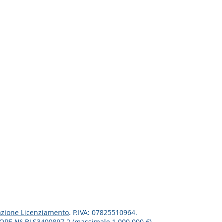
zione Licenziamento
. P.IVA: 07825510964.
ROPE N° BLS3400897.2 (massimale 1.000.000 €)