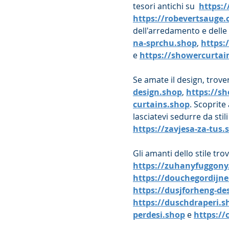
tesori antichi su  
https:
https://robevertsauge
dell'arredamento e delle t
na-sprchu.shop
, 
https:
e 
https://showercurtai
Se amate il design, trove
design.shop
, 
https://s
curtains.shop
. Scoprite
lasciatevi sedurre da stil
https://zavjesa-za-tus.
Gli amanti dello stile tr
https://zuhanyfuggony
https://douchegordijn
https://dusjforheng-de
https://duschdraperi.s
perdesi.shop
 e 
https://