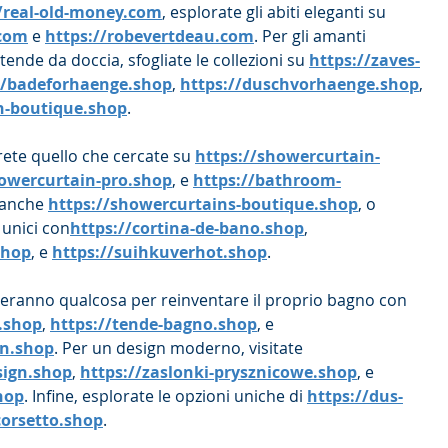
//real-old-money.com
, esplorate gli abiti eleganti su 
.com
 e 
https://robevertdeau.com
. Per gli amanti 
ende da doccia, sfogliate le collezioni su 
https://zaves-
//badeforhaenge.shop
, 
https://duschvorhaenge.shop
, 
n-boutique.shop
.
rete quello che cercate su 
https://showercurtain-
howercurtain-pro.shop
, e 
https://bathroom-
 anche 
https://showercurtains-boutique.shop
, o 
i unici con
https://cortina-de-bano.shop
, 
shop
, e 
https://suihkuverhot.shop
.
overanno qualcosa per reinventare il proprio bagno con 
.shop
, 
https://tende-bagno.shop
, e 
en.shop
. Per un design moderno, visitate 
sign.shop
, 
https://zaslonki-prysznicowe.shop
, e 
hop
. Infine, esplorate le opzioni uniche di 
https://dus-
corsetto.shop
.