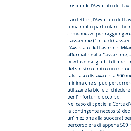
 -risponde l’Avvocato del Lav
Cari lettori, l’Avvocato del L
tema molto particolare che rig
come mezzo per raggiungere 
Cassazione (Corte di Cassazi
L’Avvocato del Lavoro di Mil
affermato dalla Cassazione, a
precluso dai giudici di merito
del sinistro contro un motocic
tale caso distava circa 500 m
minima che si può percorrere 
utilizzare la bici e di chiedere
per l'infortunio occorso.
Nel caso di specie la Corte 
la contingente necessità ded
un'iniezione alla suocera) per
percorso era di appena 500 