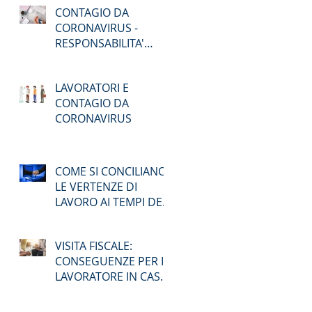
CONTAGIO DA
AD AGOSTO
CORONAVIRUS -
RESPONSABILITA'
PENALE
LAVORATORI E
CONTAGIO DA
CORONAVIRUS
COME SI CONCILIANO
LE VERTENZE DI
LAVORO AI TEMPI DEL
COVID-19 ?
VISITA FISCALE:
CONSEGUENZE PER IL
LAVORATORE IN CASO
DI ASSENZA