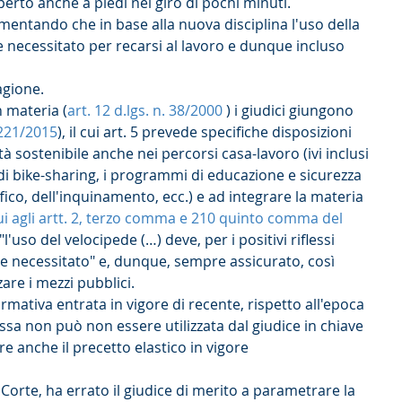
perto anche a piedi nel giro di pochi minuti.
amentando che in base alla nuova disciplina l'uso della 
 necessitato per recarsi al lavoro e dunque incluso 
agione.
n materia (
art. 12 d.lgs. n. 38/2000 
) i giudici giungono 
 221/2015
), il cui art. 5 prevede specifiche disposizioni 
tà sostenibile anche nei percorsi casa-lavoro (ivi inclusi 
e di bike-sharing, i programmi di educazione e sicurezza 
ffico, dell'inquinamento, ecc.) e ad integrare la materia 
ui agli artt. 2, terzo comma e 210 quinto comma del 
l'uso del velocipede (…) deve, per i positivi riflessi 
e necessitato" e, dunque, sempre assicurato, così 
zare i mezzi pubblici.
mativa entrata in vigore di recente, rispetto all'epoca 
essa non può non essere utilizzata dal giudice in chiave 
ire anche il precetto elastico in vigore 
orte, ha errato il giudice di merito a parametrare la 