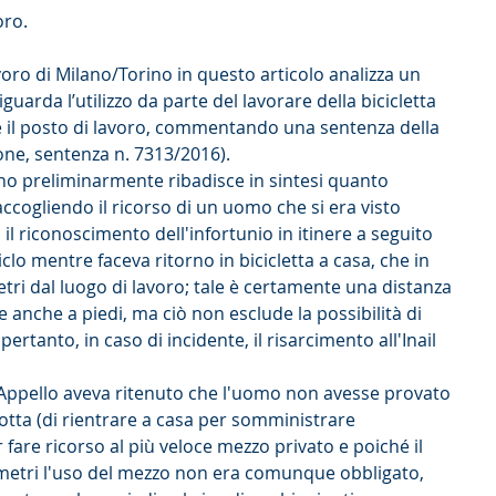
oro.
avoro di Milano/Torino in questo articolo analizza un 
uarda l’utilizzo da parte del lavorare della bicicletta 
il posto di lavoro, commentando una sentenza della 
one, sentenza n. 7313/2016).
ano preliminarmente ribadisce in sintesi quanto 
ccogliendo il ricorso di un uomo che si era visto 
 il riconoscimento dell'infortunio in itinere a seguito 
lo mentre faceva ritorno in bicicletta a casa, che in 
etri dal luogo di lavoro; tale è certamente una distanza 
anche a piedi, ma ciò non esclude la possibilità di 
 pertanto, in caso di incidente, il risarcimento all'Inail 
d'Appello aveva ritenuto che l'uomo non avesse provato 
otta (di rientrare a casa per somministrare 
 fare ricorso al più veloce mezzo privato e poiché il 
metri l'uso del mezzo non era comunque obbligato, 