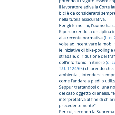
potendo il tragitto essere co
Il lavoratore adiva la Corte l
bici è da considerarsi sempre
nella tutela assicurativa.
Per gli Ermellini, l'uomo ha r
Ripercorrendo la disciplina i
alla recente normativa (
L. n.
volte ad incentivare la mobili
le iniziative di bike-pooling 
stradale, di riduzione dei tra
dell'infortunio in itinere (
di c
T.U. 1124/65
) chiarendo che: "
ambientali, intendersi sempr
come l'andare a piedi o utiliz
Seppur trattandosi di una nor
del caso oggetto di analisi, "
interpretativa al fine di chiar
precedentemente".
Per cui, secondo la Suprema C