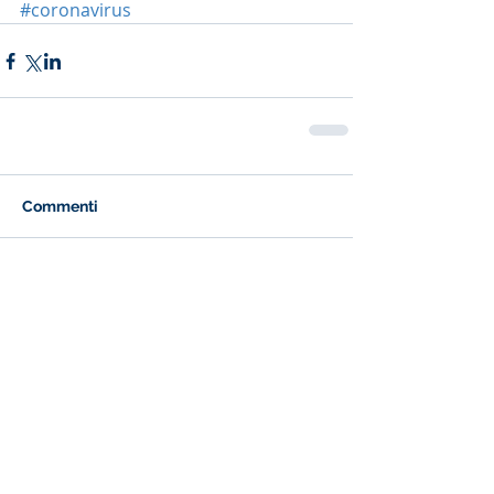
#coronavirus
Commenti
Scrivi un commento...
Post recenti
FINO A QUANDO SONO
BLOCCATI I LICENZIAMENTI ?