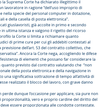
la Suprema Corte ha dichiarato illegittimo il 
 lavoratore in ragione “dell’uso improprio di 
 e nella specie del personal computer in dotazione, 
li e della casella di posta elettronica”.
ati giuslavoristi, già accolte in primo e secondo 
n ultima istanza e valgono il rigetto del ricorso 
rofilo la Corte si limita a richiamare quanto 
dici di prime cure per cui gli addebiti contestati al 
 previsione dell’art. 53 del contratto collettivo, che 
ervativa”. Ancora la Corte nega, accogliendo le difese 
 l’esistenza di elementi che possano far considerare la 
a quanto previsto dal contratto valutando che  “non 
onale della posta elettronica e della navigazione in 
una significativa sottrazione di tempo all’attività di 
esse realizzato il blocco del lavoro, con grave danno 
on perde dunque l’occasione per applicare, sia pure non 
 proporzionalità, vero e proprio cardine del diritto del 
e deve essere proporzionata alle condotte contestate.