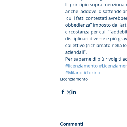
IL principio sopra menzionat
anche laddove  disattende anc
 cui i fatti contestati avrebb
obbedienza” imposto dall’art.
circostanza per cui  “l’addeb
disciplinari diverse e più gra
collettivo (richiamato nella l
aziendali”.
Per saperne di più rivolgiti 
#licenziamento
#Licenziamen
#Milano
#Torino
Licenziamento
Commenti