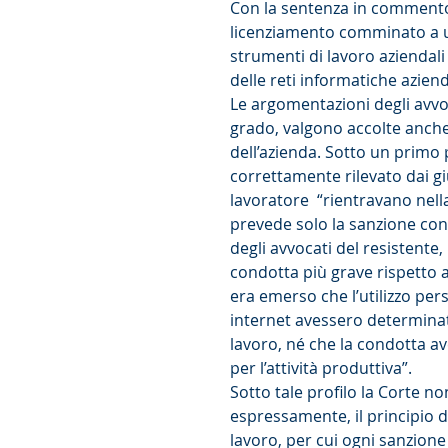
Con la sentenza in commento 
licenziamento comminato a un
strumenti di lavoro aziendali
delle reti informatiche azienda
Le argomentazioni degli avvoc
grado, valgono accolte anche i
dell’azienda. Sotto un primo p
correttamente rilevato dai giu
lavoratore  “rientravano nella
prevede solo la sanzione cons
degli avvocati del resistente,
condotta più grave rispetto 
era emerso che l’utilizzo pers
internet avessero determinato 
lavoro, né che la condotta av
per l’attività produttiva”.
Sotto tale profilo la Corte n
espressamente, il principio di
lavoro, per cui ogni sanzion