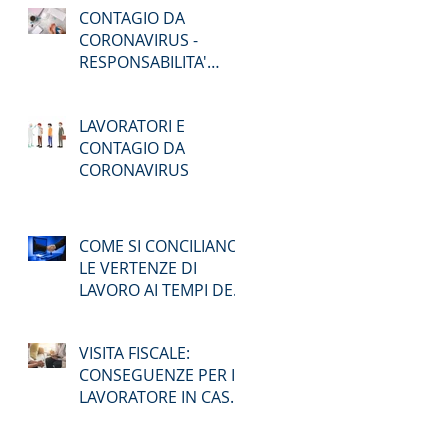
CONTAGIO DA
AD AGOSTO
CORONAVIRUS -
RESPONSABILITA'
PENALE
LAVORATORI E
CONTAGIO DA
CORONAVIRUS
COME SI CONCILIANO
LE VERTENZE DI
LAVORO AI TEMPI DEL
COVID-19 ?
VISITA FISCALE:
CONSEGUENZE PER IL
LAVORATORE IN CASO
DI ASSENZA