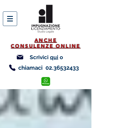
ANCHE
CONSULENZE ONLINE
Scrivici
qui
o
chiamaci
02.36532433