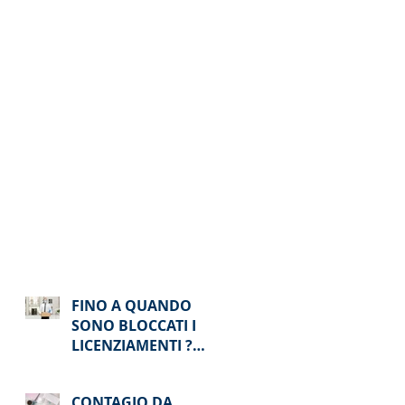
le
?
FINO A QUANDO
SONO BLOCCATI I
LICENZIAMENTI ?
DIVIETO
LICENZIAMENTO
CONTAGIO DA
FINO AD AGOSTO