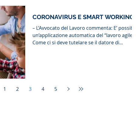
CORONAVIRUS E SMART WORKING
– L’Avvocato del Lavoro commenta: E’ possibi
un’applicazione automatica del “lavoro agile”
Come ci si deve tutelare se il datore di...
1
2
3
4
5